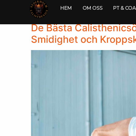
Tag:
Styrka
HEM
OM OSS
PT & CO
De Bästa Calisthenicsöv
Smidighet och Kroppsk