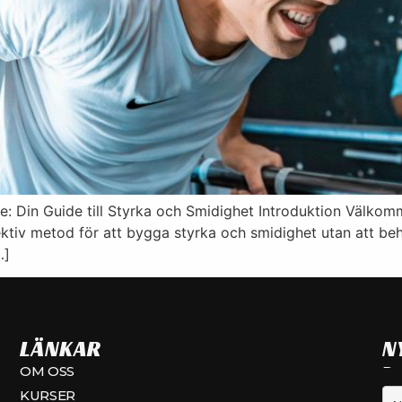
: Din Guide till Styrka och Smidighet Introduktion Välkomme
fektiv metod för att bygga styrka och smidighet utan att beh
…]
LÄNKAR
N
OM OSS
Dea
KURSER