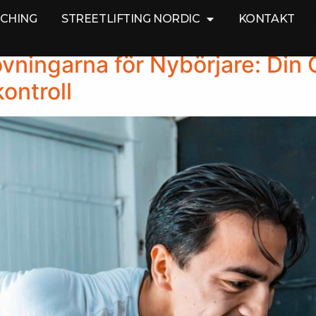
ACHING
STREETLIFTING NORDIC
KONTAKT
ningarna för Nybörjare: Din Gu
ontroll