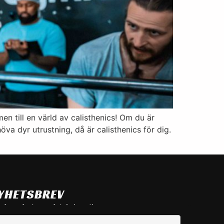
n till en värld av calisthenics! Om du är
öva dyr utrustning, då är calisthenics för dig.
YHETSBREV
ls, nyheter och träningstips